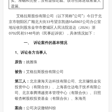
实、准确和完整，没有虚假记载、误导性陈述或者重大
遗漏。
艾格拉斯股份有限公司（以下简称“公司”）今日于北
京市朝阳区广顺北大街33号望京凯德Mall807公司办公室
地址收到股东金华市婺城区人民法院送达（2026）浙
0702民初5148号的《民事起诉状》，具体情况如下：
一、
诉讼案件的基本情况
1、诉讼各方当事人
原告：
姚雅珠
被告：
艾格拉斯股份有限公司
第三人：
北京康海天达科技有限公司、北京骊悦金实
投资中心（有限合伙）、上海喜仕达电子技术有限公
司、北京泰腾博越资本管理中心（有限合伙）、日照
银杏树股权投资基金（有限合伙）、朱海亮
案由：
公司决议撤销纠纷