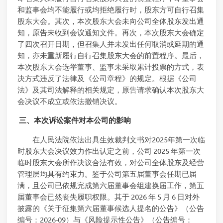
和监事会均不能履行或均拒绝履行时，股东方可自行召集
股东大会。其次，本次股东大会未向公司全体股东发出通
知，原告未收到会议通知文件。再次，本次股东大会确定
了四次召开日期，但召集人并未发出任何取消或延期的通
知，亦未重新履行自行召集股东大会的前置程序。最后，
本次股东大会选举董事、监事未采取累计投票的方式，表
决方式违反了法律及《公司章程》的规定。根据《公司
法》及其司法解释的相关规定，原告请求确认本次股东大
会决议不成立或依法撤销决议。
三、本次诉讼案件对本公司的影响
在人民法院依法出具生效裁判文书对2025年第一次临
时股东大会决议效力作出认定之前，公司 2025 年第一次
临时股东大会所作决议合法有效，对公司全体股东及经营
管理层均具有约束力。鉴于公司第五届董事会任期已届
满，且公司已依规完成第六届董事会组建换届工作，第五
届董事会已然丧失履职权限。其于 2026 年 5 月 6 日对外
披露的《关于征集第六届董事候选人提名的公告》（公告
编号：2026-09）与《风险提示性公告》（公告编号：