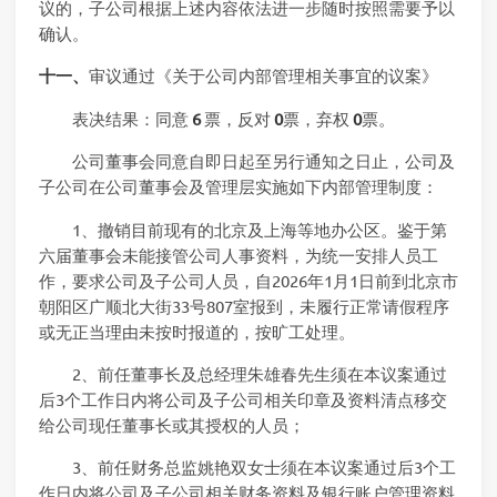
议的，子公司根据上述内容依法进一步随时按照需要予以
确认。
十一、
审议通过《关于公司内部管理相关事宜的议案》
表决结果：同意
6
票，反对
0
票，弃权
0
票。
公司董事会同意自即日起至另行通知之日止，公司及
子公司在公司董事会及管理层实施如下内部管理制度：
1、撤销目前现有的北京及上海等地办公区。鉴于第
六届董事会未能接管公司人事资料，为统一安排人员工
作，要求公司及子公司人员，自2026年1月1日前到北京市
朝阳区广顺北大街33号807室报到，未履行正常请假程序
或无正当理由未按时报道的，按旷工处理。
2、前任董事长及总经理朱雄春先生须在本议案通过
后3个工作日内将公司及子公司相关印章及资料清点移交
给公司现任董事长或其授权的人员；
3、前任财务总监姚艳双女士须在本议案通过后3个工
作日内将公司及子公司相关财务资料及银行账户管理资料